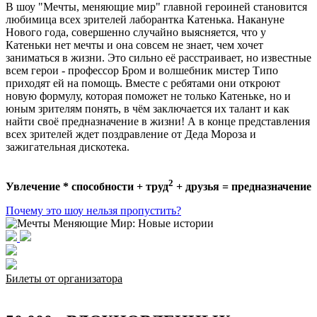
В шоу "Мечты, меняющие мир" главной героиней становится
любимица всех зрителей лаборантка Катенька. Накануне
Нового года, совершенно случайно выясняется, что у
Катеньки нет мечты и она совсем не знает, чем хочет
заниматься в жизни. Это сильно её расстраивает, но известные
всем герои - профессор Бром и волшебник мистер Типо
приходят ей на помощь. Вместе с ребятами они откроют
новую формулу, которая поможет не только Катеньке, но и
юным зрителям понять, в чём заключается их талант и как
найти своё предназначение в жизни! А в конце представления
всех зрителей ждет поздравление от Деда Мороза и
зажигательная дискотека.
2
Увлечение * способности + труд
+ друзья = предназначение
Почему это шоу нельзя пропустить?
Билеты от организатора