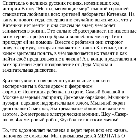
Спектакль о великих русских гениях, изменивших ход
истории.В шоу "Мечты, меняющие мир" главной героиней
становится любимица всех зрителей лаборантка Катенька. На
кануне нового года, совершенно случайно выясняется, что у
Катеньки нет мечты и она совсем не знает, чем хочет
заниматься в жизни. Это сильно её расстраивает, но известные
всем герои - профессор Бром и волшебник мистер Типо
приходят ей на помощь. Вместе с ребятами они откроют
новую формулу, которая поможет не только Катеньке, но и
юным зрителям понять, в чём заключается их талант и как
найти своё предназначение в жизни! А в конце представления
всех зрителей ждет поздравление от Деда Мороза и
зажигательная дискотека.
Зрители увидят совершенно уникальные трюки и
эксперименты в более ярком и фееричном
формате: Левитация ребенка на сцене, Самый большой в
Москве лазерный лабиринт, Дымовые барабаны, Мыльные
пузыри, парящие над зрительным залом, Мыльный экран
диагональю 5 метров, Экстремальное обливание жидким
азотом , 2-х метровые электрические молнии, Шоу «Лазер-
men», 4-х метровый робот, Футбол гигантским мячом!
То, что вдохновляет человека и ведет через всю его жизнь,
наполняя ее смыслом! Мы призываем детей МЕЧТАТЬ О