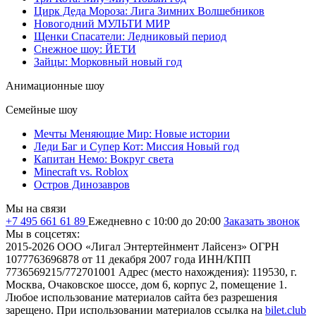
Цирк Деда Мороза: Лига Зимних Волшебников
Новогодний МУЛЬТИ МИР
Щенки Спасатели: Ледниковый период
Снежное шоу: ЙЕТИ
Зайцы: Морковный новый год
Анимационные шоу
Семейные шоу
Мечты Меняющие Мир: Новые истории
Леди Баг и Супер Кот: Миссия Новый год
Капитан Немо: Вокруг света
Minecraft vs. Roblox
Остров Динозавров
Мы на связи
+7 495 661 61 89
Ежедневно с 10:00 до 20:00
Заказать звонок
Мы в соцсетях:
2015-2026 ООО «Лигал Энтертейнмент Лайсенз» ОГРН
1077763696878 от 11 декабря 2007 года ИНН/КПП
7736569215/772701001 Адрес (место нахождения): 119530, г.
Москва, Очаковское шоссе, дом 6, корпус 2, помещение 1.
Любое использование материалов сайта без разрешения
зарещено. При использовании материалов ссылка на
bilet.club