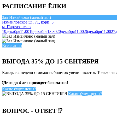
РАСПИСАНИЕ ЁЛКИ
Зал Измайлово (малый зал)
Измайловское ш., 71, корп. 5
м. Партизанская
19
декабря
11:00
19
декабря
13:30
20
декабря
11:00
26
декабря
11:00
27
Все сеансы
ВЫГОДА 35% ДО 15 СЕНТЯБРЯ
Каждые 2 недели стоимость билетов увеличивается. Только на
❗Дети до 4 лет проходят бесплатно
❗
Какие будут цены?
Какие будут цены?
ВОПРОС - ОТВЕТ ⁉️