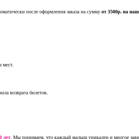
томатически после оформления заказа на сумму
от 3500р. на наш
а мест.
вила возврата билетов.
0 лет
. Мы понимаем, что каждый малыш уникален и многое завис