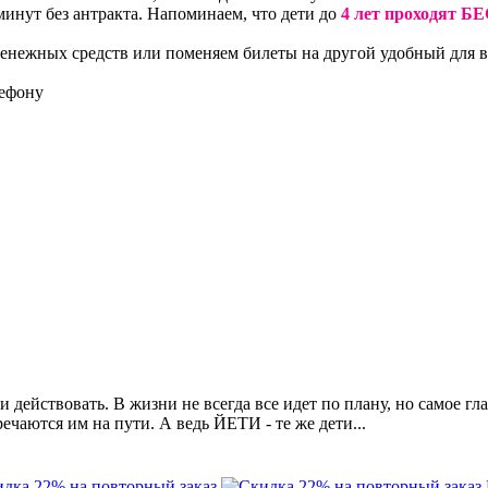
инут без антракта. Напоминаем, что дети до
4
лет
проходят Б
енежных средств или поменяем билеты на другой удобный для ва
лефону
ействовать. В жизни не всегда все идет по плану, но самое гла
чаются им на пути. А ведь ЙЕТИ - те же дети...
дка 22% на повторный заказ